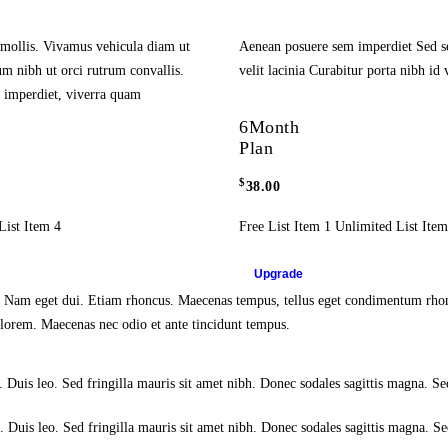
 mollis. Vivamus vehicula diam ut
Aenean posuere sem imperdiet Sed se
um nibh ut orci rutrum convallis.
velit lacinia Curabitur porta nibh id v
 imperdiet, viverra quam
6
Month
Plan
$
38.00
List Item 4
Free List Item 1 Unlimited List Item
Upgrade
isi. Nam eget dui. Etiam rhoncus. Maecenas tempus, tellus eget condimentum rh
 lorem. Maecenas nec odio et ante tincidunt tempus.
t. Duis leo. Sed fringilla mauris sit amet nibh. Donec sodales sagittis magna. S
t. Duis leo. Sed fringilla mauris sit amet nibh. Donec sodales sagittis magna. S