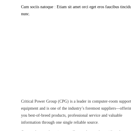
Cum sociis natoque : Etiam sit amet orci eget eros faucibus tincid
nunc.
Many companies have put their tru
y
Critical Power Group (CPG) is a leader in computer-room suppor
equipment and is one of the industry’s foremost suppliers—offeri
you best-of-breed products, professional service and valuable
information through one single reliable source.