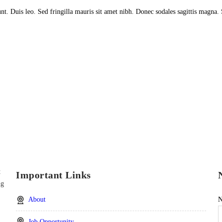
unt. Duis leo. Sed fringilla mauris sit amet nibh. Donec sodales sagittis magna.
st in Critical Power Group,
How about
ours?
t
Important Links
ng
About
Job Opportunity