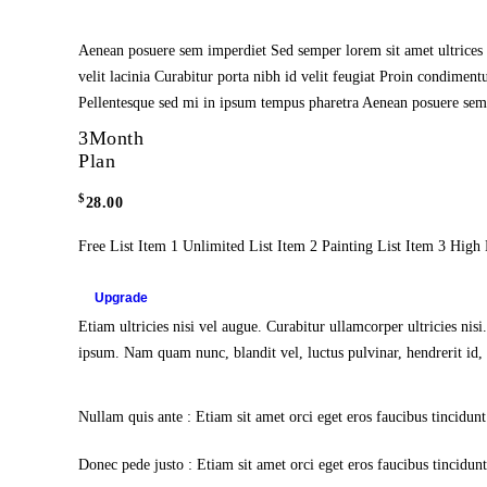
Aenean posuere sem imperdiet Sed semper lorem sit amet ultrices
velit lacinia Curabitur porta nibh id velit feugiat Proin condiment
Pellentesque sed mi in ipsum tempus pharetra Aenean posuere sem
3
Month
Plan
$
28.00
Free List Item 1 Unlimited List Item 2 Painting List Item 3 High 
Upgrade
Etiam ultricies nisi vel augue. Curabitur ullamcorper ultricies n
ipsum. Nam quam nunc, blandit vel, luctus pulvinar, hendrerit id,
Nullam quis ante : Etiam sit amet orci eget eros faucibus tincidun
Donec pede justo : Etiam sit amet orci eget eros faucibus tincidun