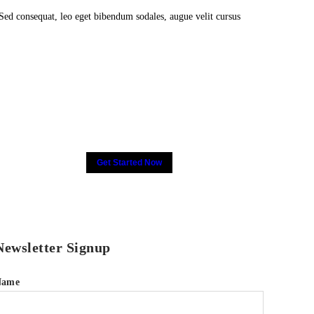
 Sed consequat, leo eget bibendum sodales, augue velit cursus
Get Started Now
Newsletter Signup
Name