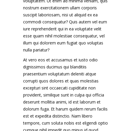
voluptatem. Ut enim ad minima veniam, quis
nostrum exercitationem ullam corporis
suscipit laboriosam, nisi ut aliquid ex ea
commodi consequatur? Quis autem vel eum
iure reprehenderit qui in ea voluptate velit
esse quam nihil molestiae consequatur, vel
illum qui dolorem eum fugiat quo voluptas
nulla pariatur?
At vero eos et accusamus et iusto odio
dignissimos ducimus qui blanditiis
praesentium voluptatum deleniti atque
corrupti quos dolores et quas molestias
excepturi sint occaecati cupiditate non
provident, similique sunt in culpa qui officia
deserunt mollitia animi, id est laborum et
dolorum fuga. Et harum quidem rerum facilis
est et expedita distinctio. Nam libero
tempore, cum soluta nobis est eligendi optio
cumque nihil impedit quo minus id quod