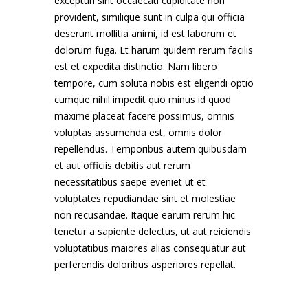
excepturi sint occaecati cupiditate non
provident, similique sunt in culpa qui officia
deserunt mollitia animi, id est laborum et
dolorum fuga. Et harum quidem rerum facilis
est et expedita distinctio. Nam libero
tempore, cum soluta nobis est eligendi optio
cumque nihil impedit quo minus id quod
maxime placeat facere possimus, omnis
voluptas assumenda est, omnis dolor
repellendus. Temporibus autem quibusdam
et aut officiis debitis aut rerum
necessitatibus saepe eveniet ut et
voluptates repudiandae sint et molestiae
non recusandae. Itaque earum rerum hic
tenetur a sapiente delectus, ut aut reiciendis
voluptatibus maiores alias consequatur aut
perferendis doloribus asperiores repellat.