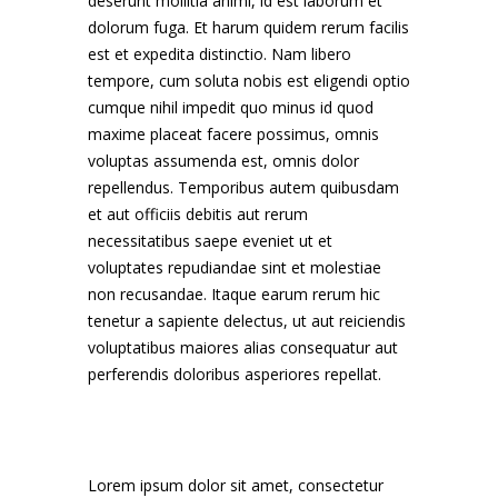
deserunt mollitia animi, id est laborum et
dolorum fuga. Et harum quidem rerum facilis
est et expedita distinctio. Nam libero
tempore, cum soluta nobis est eligendi optio
cumque nihil impedit quo minus id quod
maxime placeat facere possimus, omnis
voluptas assumenda est, omnis dolor
repellendus. Temporibus autem quibusdam
et aut officiis debitis aut rerum
necessitatibus saepe eveniet ut et
voluptates repudiandae sint et molestiae
non recusandae. Itaque earum rerum hic
tenetur a sapiente delectus, ut aut reiciendis
voluptatibus maiores alias consequatur aut
perferendis doloribus asperiores repellat.
Lorem ipsum dolor sit amet, consectetur