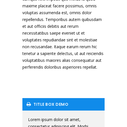
maxime placeat facere possimus, omnis
voluptas assumenda est, omnis dolor
repellendus. Temporibus autem quibusdam
et aut officiis debitis aut rerum
necessitatibus saepe eveniet ut et
voluptates repudiandae sint et molestiae
non recusandae. Itaque earum rerum hic
tenetur a sapiente delectus, ut aut reiciendis
voluptatibus maiores alias consequatur aut
perferendis doloribus asperiores repellat.
TITLE BOX DEMO
Lorem ipsum dolor sit amet,
consectetur adipiscing elit. Morbi